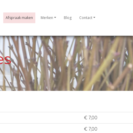
Afspraak maken
Merken
Blog
Contact
es
€ 7,00
€ 7,00