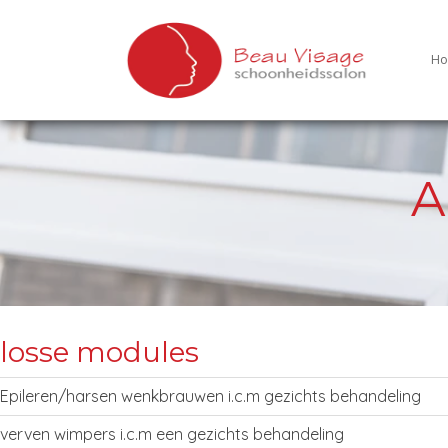
H
A
losse modules
Epileren/harsen wenkbrauwen i.c.m gezichts behandeling
verven wimpers i.c.m een gezichts behandeling