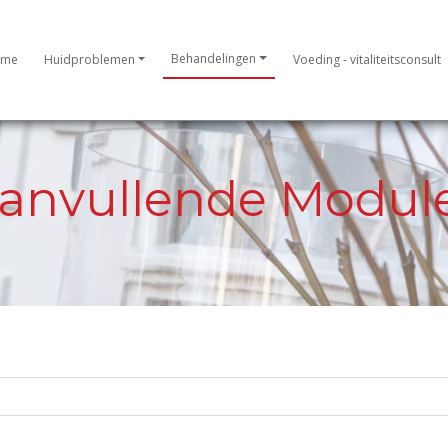
Behandelingen
ome
Huidproblemen
Voeding - vitaliteitsconsult
anvullende Modul