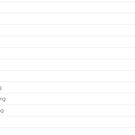
g
ing
ng