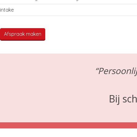
intake
Afspraak maken
“Persoonli
Bij s